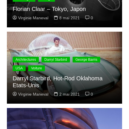
Florian Claar – Tokyo, Japon
Virginie Maneval
8 mai 2021
0
Architectures
Darryl Starbird
George Barris
USA
Voiture
Darryl Starbird, Hot-Rod Oklahoma
Etats-Unis
Virginie Maneval
2 mai 2021
0