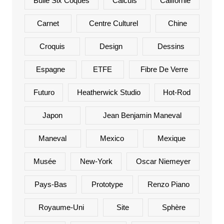
Bulle Six Coques
Calculs
Californie
Carnet
Centre Culturel
Chine
Croquis
Design
Dessins
Espagne
ETFE
Fibre De Verre
Futuro
Heatherwick Studio
Hot-Rod
Japon
Jean Benjamin Maneval
Maneval
Mexico
Mexique
Musée
New-York
Oscar Niemeyer
Pays-Bas
Prototype
Renzo Piano
Royaume-Uni
Site
Sphère