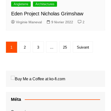
Angleterre
Architectures
Eden Project Nicholas Grimshaw
Virginie Maneval
9 février 2022
2
Pagination
1
2
3
…
25
Suivant
des
publications
Méta