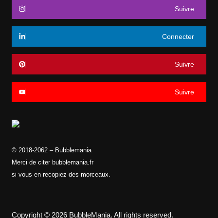
Suivre
la
page
du
Connecter
produit
Suivre
Suivre
© 2018-2062 – Bubblemania
Merci de citer bubblemania.fr
si vous en recopiez des morceaux.
Copyright © 2026 BubbleMania. All rights reserved.