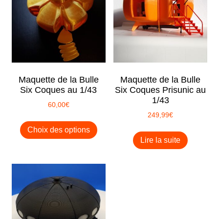
Maquette de la Bulle
Maquette de la Bulle
Six Coques au 1/43
Six Coques Prisunic au
1/43
60,00
€
249,99
€
Ce
Choix des options
produit
Lire la suite
a
plusieurs
variations.
Les
options
peuvent
être