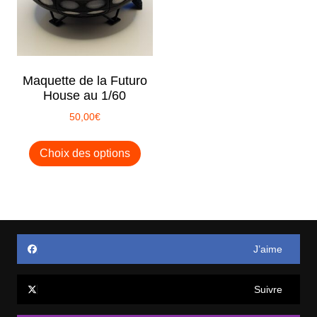
choisies
sur
la
page
Maquette de la Futuro
du
House au 1/60
produit
50,00
€
Ce
Choix des options
produit
a
plusieurs
variations.
Les
options
J’aime
peuvent
être
Suivre
choisies
sur