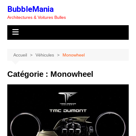
Aller
BubbleMania
au
Architectures & Voitures Bulles
contenu
Accueil
Véhicules
Monowheel
Catégorie :
Monowheel