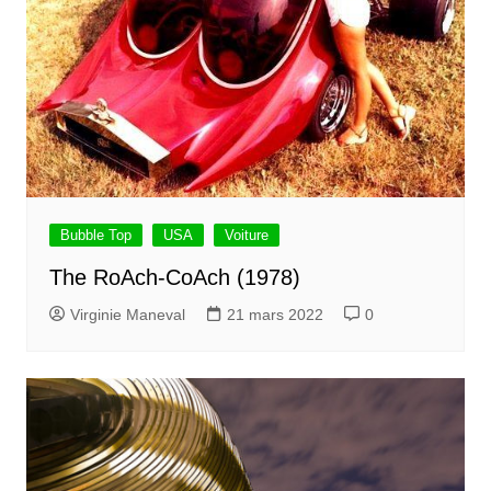
Bubble Top
USA
Voiture
The RoAch-CoAch (1978)
Virginie Maneval
21 mars 2022
0