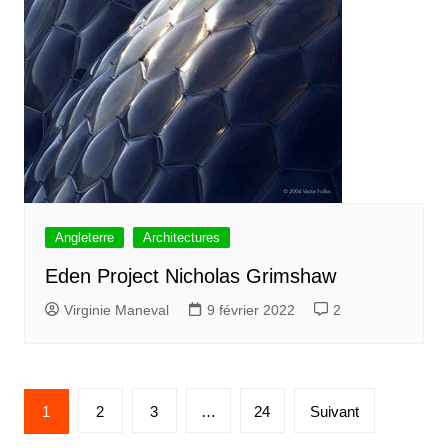
Angleterre
Architectures
Eden Project Nicholas Grimshaw
Virginie Maneval
9 février 2022
2
Pagination
1
2
3
…
24
Suivant
des