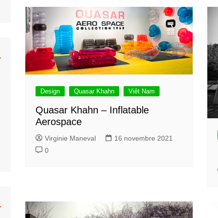
hrberg
Caravane
Béton
Colani
Monowheel
Musée
ar Khahn
Hélicoptère
Bulle
 Tallon
Moto
Organiques
Fusée
Bulle Six Coques
Submersible
Plastique
Design
Quasar Khahn
Viêt Nam
Trains
Concept
Quasar Khahn – Inflatable
Voiture
Venturo
Aerospace
Voiture Bulle
Virginie Maneval
16 novembre 2021
0