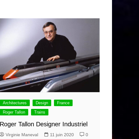
Architectures
Design
France
Roger Tallon
Trains
Roger Tallon Designer Industriel
Virginie Maneval
11 juin 2020
0