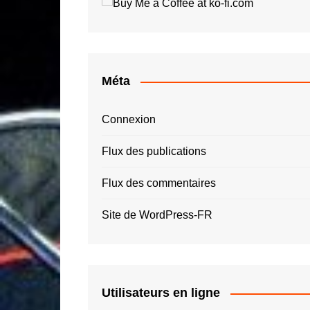
Roger Tallon
Jay O
Santiago Calatrava
Luigi 
Simon Spies
Quas
Thomas Heatherwick
Roger
Méta
Zaha Hadid – ZHA
Connexion
Flux des publications
Flux des commentaires
Site de WordPress-FR
Utilisateurs en ligne