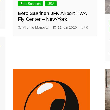
Eero Saarinen
USA
Eero Saarinen JFK Airport TWA
Fly Center – New-York
Virginie Maneval
22 juin 2020
0