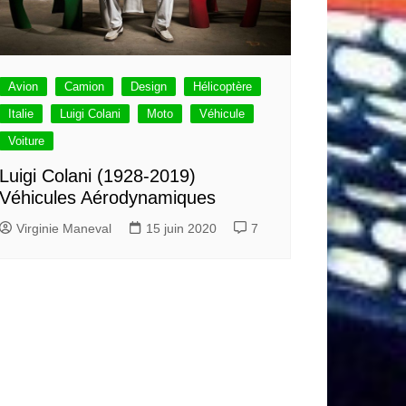
Avion
Camion
Design
Hélicoptère
Italie
Luigi Colani
Moto
Véhicule
Voiture
Luigi Colani (1928-2019)
Véhicules Aérodynamiques
Virginie Maneval
15 juin 2020
7