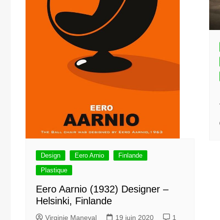
Design
Eero Arnio
Finlande
Plastique
Eero Aarnio (1932) Designer –
Helsinki, Finlande
Virginie Maneval
19 juin 2020
1