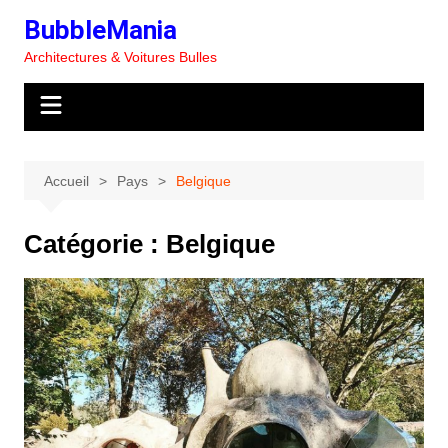
Aller
BubbleMania
au
Architectures & Voitures Bulles
contenu
Accueil
Pays
Belgique
Catégorie :
Belgique