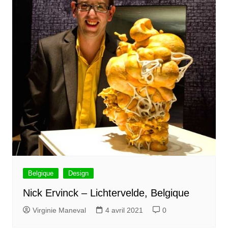
Belgique
Design
Nick Ervinck – Lichtervelde, Belgique
Virginie Maneval
4 avril 2021
0