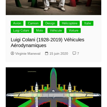
Avion
Camion
Design
Hélicoptère
Italie
Luigi Colani
Moto
Véhicule
Voiture
Luigi Colani (1928-2019) Véhicules
Aérodynamiques
Virginie Maneval
15 juin 2020
7