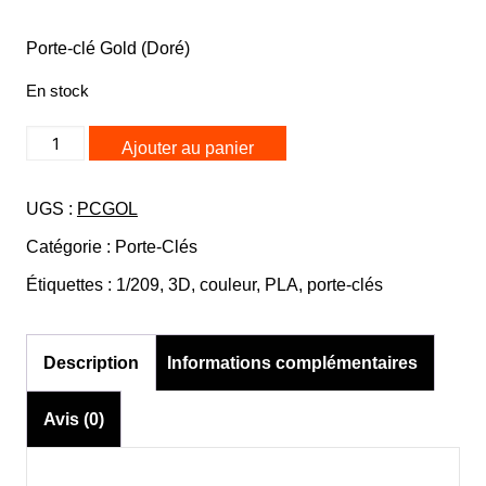
Porte-clé Gold (Doré)
En stock
quantité
Ajouter au panier
de
Porte-
UGS :
PCGOL
clés
Bulle
Catégorie :
Porte-Clés
Six
Étiquettes :
1/209
,
3D
,
couleur
,
PLA
,
porte-clés
Coques
&
Futuro
Description
Informations complémentaires
House
Avis (0)