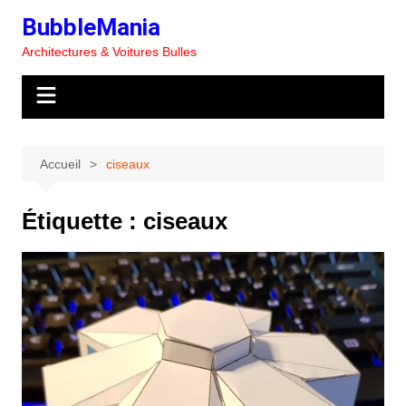
Aller
BubbleMania
au
Architectures & Voitures Bulles
contenu
Accueil
ciseaux
Étiquette :
ciseaux