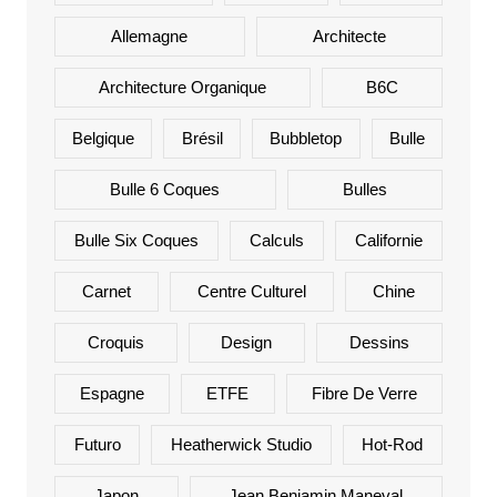
Allemagne
Architecte
Architecture Organique
B6C
Belgique
Brésil
Bubbletop
Bulle
Bulle 6 Coques
Bulles
Bulle Six Coques
Calculs
Californie
Carnet
Centre Culturel
Chine
Croquis
Design
Dessins
Espagne
ETFE
Fibre De Verre
Futuro
Heatherwick Studio
Hot-Rod
Japon
Jean Benjamin Maneval