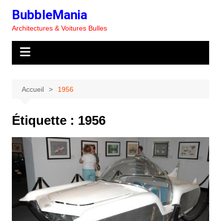
Aller
BubbleMania
au
Architectures & Voitures Bulles
contenu
Accueil
1956
Étiquette :
1956