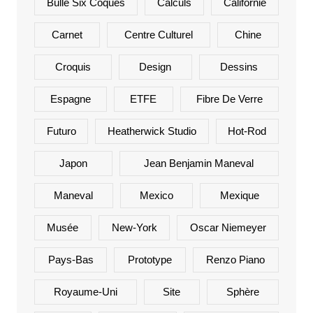
Bulle Six Coques
Calculs
Californie
Carnet
Centre Culturel
Chine
Croquis
Design
Dessins
Espagne
ETFE
Fibre De Verre
Futuro
Heatherwick Studio
Hot-Rod
Japon
Jean Benjamin Maneval
Maneval
Mexico
Mexique
Musée
New-York
Oscar Niemeyer
Pays-Bas
Prototype
Renzo Piano
Royaume-Uni
Site
Sphère