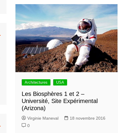
hrberg
Caravane
Béton
Colani
Monowheel
Musée
ar Khahn
Hélicoptère
Bulle
 Tallon
Moto
Organiques
Fusée
Bulle Six Coques
Submersible
Plastique
Trains
Concept
Voiture
Venturo
Voiture Bulle
Architectures
USA
Les Biosphères 1 et 2 –
Université, Site Expérimental
(Arizona)
Virginie Maneval
18 novembre 2016
0