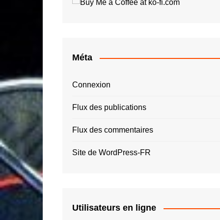
Roger Tallon
Jay O
Santiago Calatrava
Luigi 
Simon Spies
Quas
Thomas Heatherwick
Roger
Méta
Zaha Hadid – ZHA
Connexion
Flux des publications
Flux des commentaires
Site de WordPress-FR
Utilisateurs en ligne