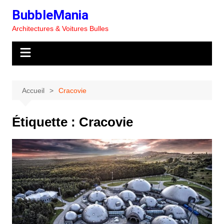
Aller
BubbleMania
au
Architectures & Voitures Bulles
contenu
Accueil
Cracovie
Étiquette :
Cracovie