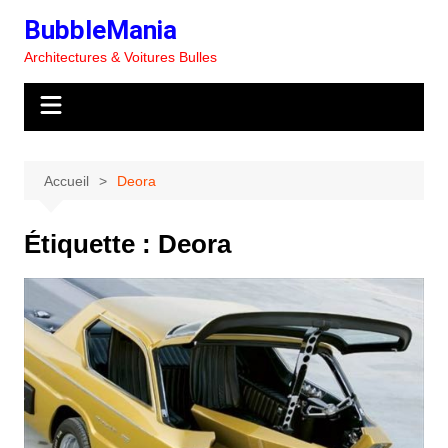
Aller
BubbleMania
au
Architectures & Voitures Bulles
contenu
Accueil
Deora
Étiquette :
Deora