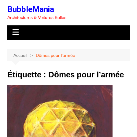
Aller
BubbleMania
au
Architectures & Voitures Bulles
contenu
Accueil
Dômes pour l’armée
Étiquette :
Dômes pour l’armée