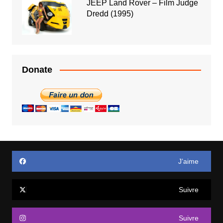
JEEP Land Rover – Film Judge
Dredd (1995)
Donate
J’aime
Suivre
Suivre