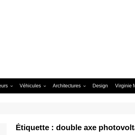
eurs
Véhicules
Architectures
Design
Virginie
 Starbird
Avion
Dômes
th
Bateau
Futuro
Winfield
Bubble Top
Architectures
Étiquette :
double axe photovolt
e Barris
Camion
Métal