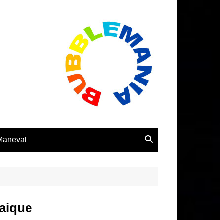
 Maneval
aique