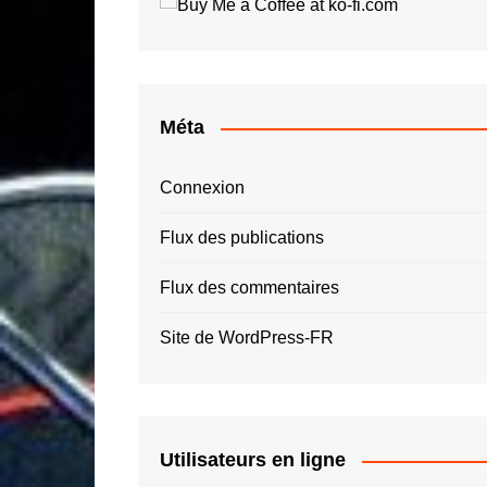
Roger Tallon
Jay O
Santiago Calatrava
Luigi 
Simon Spies
Quas
Thomas Heatherwick
Roger
Méta
Zaha Hadid – ZHA
Connexion
Flux des publications
Flux des commentaires
Site de WordPress-FR
Utilisateurs en ligne