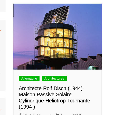
hrberg
Caravane
Béton
Colani
Monowheel
Musée
ar Khahn
Hélicoptère
Bulle
 Tallon
Moto
Organiques
Fusée
Bulle Six Coques
Submersible
Plastique
Trains
Concept
Voiture
Venturo
Voiture Bulle
Allemagne
Architectures
Architecte Rolf Disch (1944)
Maison Passive Solaire
Cylindrique Heliotrop Tournante
(1994 )