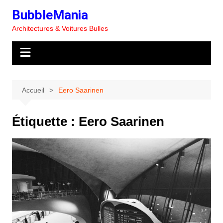
Aller
BubbleMania
au
Architectures & Voitures Bulles
contenu
Accueil
Eero Saarinen
Étiquette :
Eero Saarinen