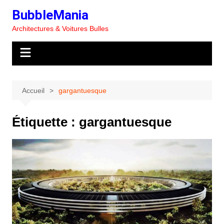
Aller
BubbleMania
au
Architectures & Voitures Bulles
contenu
Accueil
gargantuesque
Étiquette :
gargantuesque