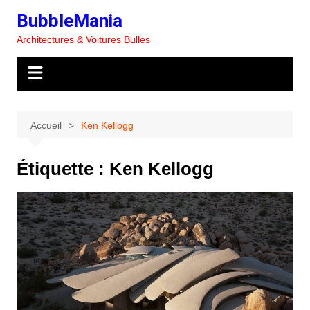
Aller
BubbleMania
au
Architectures & Voitures Bulles
contenu
Accueil
Ken Kellogg
Étiquette :
Ken Kellogg