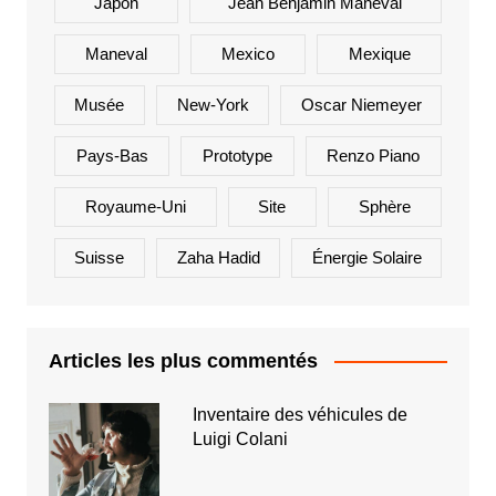
Japon
Jean Benjamin Maneval
Maneval
Mexico
Mexique
Musée
New-York
Oscar Niemeyer
Pays-Bas
Prototype
Renzo Piano
Royaume-Uni
Site
Sphère
Suisse
Zaha Hadid
Énergie Solaire
Articles les plus commentés
Inventaire des véhicules de
Luigi Colani