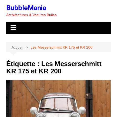
Aller
BubbleMania
au
Architectures & Voitures Bulles
contenu
Accueil
Les Messerschmitt KR 175 et KR 200
Étiquette :
Les Messerschmitt
KR 175 et KR 200