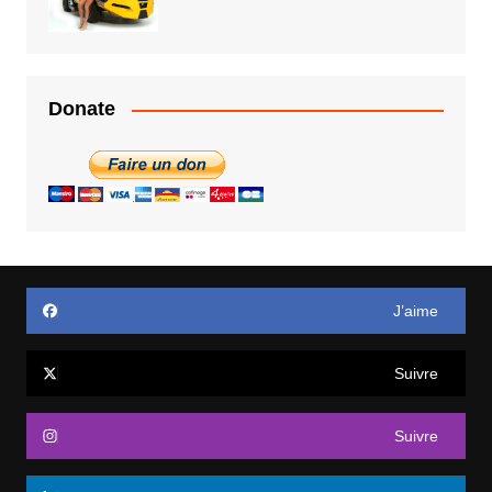
Donate
J’aime
Suivre
Suivre