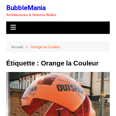
Aller
BubbleMania
au
Architectures & Voitures Bulles
contenu
Accueil
Orange la Couleur
Étiquette :
Orange la Couleur