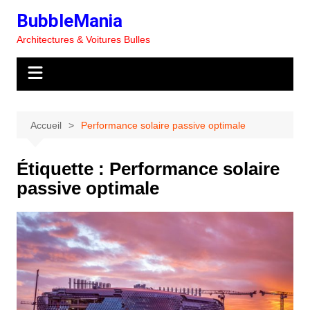
Aller
BubbleMania
au
Architectures & Voitures Bulles
contenu
Accueil
Performance solaire passive optimale
Étiquette :
Performance solaire
passive optimale