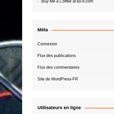
Roger Tallon
Jay O
Santiago Calatrava
Luigi 
Simon Spies
Quas
Thomas Heatherwick
Roger
Méta
Zaha Hadid – ZHA
Connexion
Flux des publications
Flux des commentaires
Site de WordPress-FR
Utilisateurs en ligne