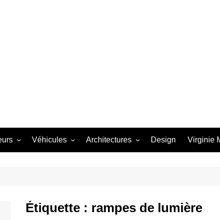
eurs
Véhicules
Architectures
Design
Virginie
 Starbird
Avion
Dômes
th
Bateau
Futuro
Winfield
Bubble Top
Architectures
Étiquette :
rampes de lumière
e Barris
Camion
Métal