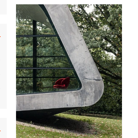
hrberg
Caravane
Béton
Colani
Monowheel
Musée
ar Khahn
Hélicoptère
Bulle
 Tallon
Moto
Organiques
Fusée
Bulle Six Coques
Submersible
Plastique
Trains
Concept
Voiture
Venturo
Voiture Bulle