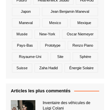
Futuro
Heatherwick Studio
Hot-Rod
Japon
Jean Benjamin Maneval
Maneval
Mexico
Mexique
Musée
New-York
Oscar Niemeyer
Pays-Bas
Prototype
Renzo Piano
Royaume-Uni
Site
Sphère
Suisse
Zaha Hadid
Énergie Solaire
Articles les plus commentés
Inventaire des véhicules de
Luigi Colani