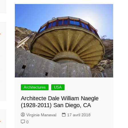
hrberg
Caravane
Béton
Colani
Monowheel
Musée
ar Khahn
Hélicoptère
Bulle
 Tallon
Moto
Organiques
Fusée
Bulle Six Coques
Submersible
Plastique
Trains
Concept
Voiture
Venturo
Voiture Bulle
Architectures
USA
Architecte Dale William Naegle
(1928-2011) San Diego, CA
Virginie Maneval
17 avril 2018
0