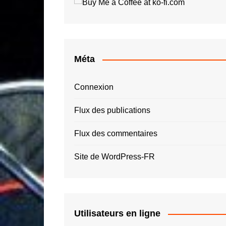
Roger Tallon
Jay O
Santiago Calatrava
Luigi 
Simon Spies
Quas
Thomas Heatherwick
Roger
Méta
Zaha Hadid – ZHA
Connexion
Flux des publications
Flux des commentaires
Site de WordPress-FR
Utilisateurs en ligne