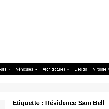
eurs
Véhicules
Architectures
Design
Virginie
 Starbird
Avion
Dômes
th
Bateau
Futuro
Winfield
Bubble Top
Architectures
Étiquette :
Résidence Sam Bell
e Barris
Camion
Métal