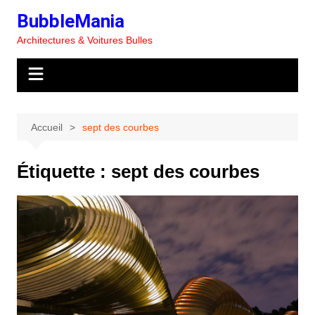
Aller
BubbleMania
au
Architectures & Voitures Bulles
contenu
Accueil
sept des courbes
Étiquette :
sept des courbes