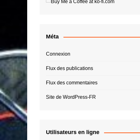
Roger Tallon
Jay O
Santiago Calatrava
Luigi 
Simon Spies
Quas
Thomas Heatherwick
Roger
Méta
Zaha Hadid – ZHA
Connexion
Flux des publications
Flux des commentaires
Site de WordPress-FR
Utilisateurs en ligne