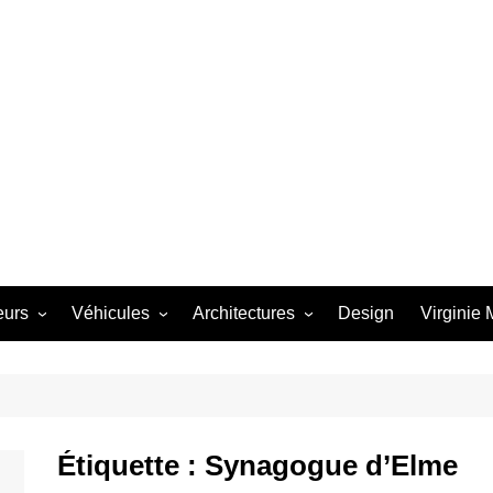
eurs
Véhicules
Architectures
Design
Virginie
 Starbird
Avion
Dômes
th
Bateau
Futuro
Winfield
Bubble Top
Architectures
Étiquette :
Synagogue d’Elme
e Barris
Camion
Métal