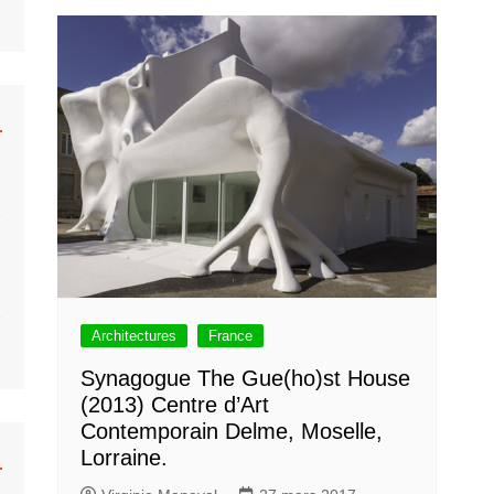
hrberg
Caravane
Béton
Colani
Monowheel
Musée
ar Khahn
Hélicoptère
Bulle
 Tallon
Moto
Organiques
Fusée
Bulle Six Coques
Submersible
Plastique
Trains
Concept
Voiture
Venturo
Voiture Bulle
Architectures
France
Synagogue The Gue(ho)st House
(2013) Centre d’Art
Contemporain Delme, Moselle,
Lorraine.