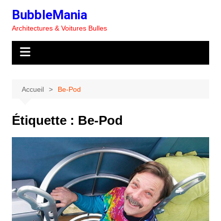
Aller
BubbleMania
au
Architectures & Voitures Bulles
contenu
Accueil
Be-Pod
Étiquette :
Be-Pod