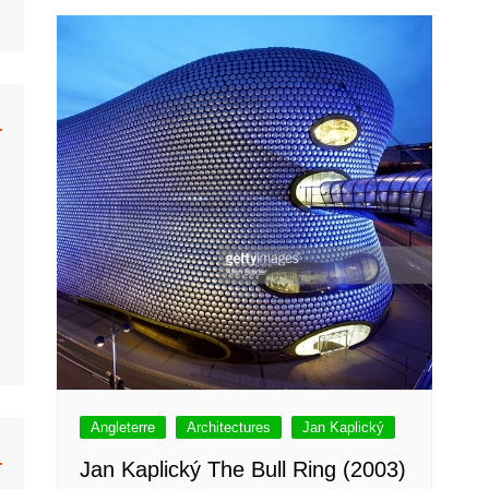
hrberg
Caravane
Béton
Colani
Monowheel
Musée
ar Khahn
Hélicoptère
Bulle
 Tallon
Moto
Organiques
Fusée
Bulle Six Coques
Submersible
Plastique
Trains
Concept
Voiture
Venturo
Voiture Bulle
Angleterre
Architectures
Jan Kaplický
Jan Kaplický The Bull Ring (2003)