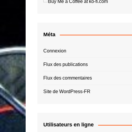
Roger Tallon
Jay O
Santiago Calatrava
Luigi 
Simon Spies
Quas
Thomas Heatherwick
Roger
Méta
Zaha Hadid – ZHA
Connexion
Flux des publications
Flux des commentaires
Site de WordPress-FR
Utilisateurs en ligne