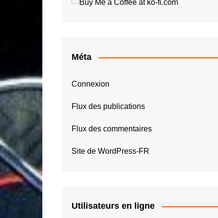
Roger Tallon
Jay O
Santiago Calatrava
Luigi 
Simon Spies
Quas
Thomas Heatherwick
Roger
Méta
Zaha Hadid – ZHA
Connexion
Flux des publications
Flux des commentaires
Site de WordPress-FR
Utilisateurs en ligne