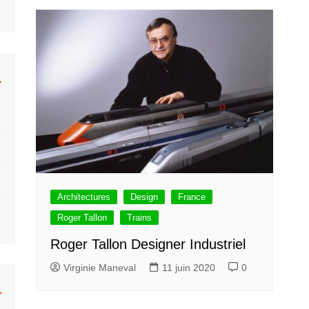
hrberg
Caravane
Béton
Colani
Monowheel
Musée
ar Khahn
Hélicoptère
Bulle
 Tallon
Moto
Organiques
Fusée
Bulle Six Coques
Submersible
Plastique
Trains
Concept
Voiture
Venturo
Voiture Bulle
Architectures
Design
France
Roger Tallon
Trains
Roger Tallon Designer Industriel
Virginie Maneval
11 juin 2020
0