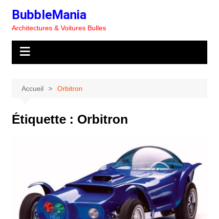
Aller
BubbleMania
au
Architectures & Voitures Bulles
contenu
Accueil
Orbitron
Étiquette :
Orbitron