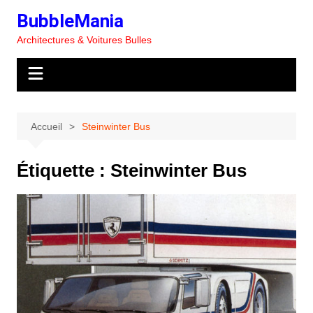
Aller
BubbleMania
au
Architectures & Voitures Bulles
contenu
Accueil
Steinwinter Bus
Étiquette :
Steinwinter Bus