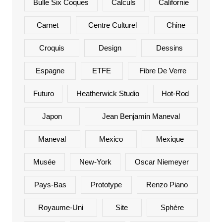
Bulle Six Coques
Calculs
Californie
Carnet
Centre Culturel
Chine
Croquis
Design
Dessins
Espagne
ETFE
Fibre De Verre
Futuro
Heatherwick Studio
Hot-Rod
Japon
Jean Benjamin Maneval
Maneval
Mexico
Mexique
Musée
New-York
Oscar Niemeyer
Pays-Bas
Prototype
Renzo Piano
Royaume-Uni
Site
Sphère