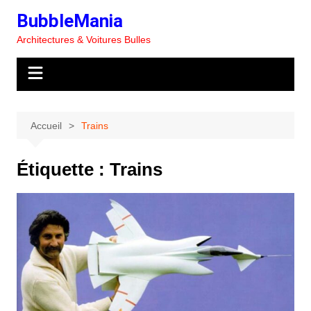
Aller
BubbleMania
au
Architectures & Voitures Bulles
contenu
Accueil
Trains
Étiquette :
Trains