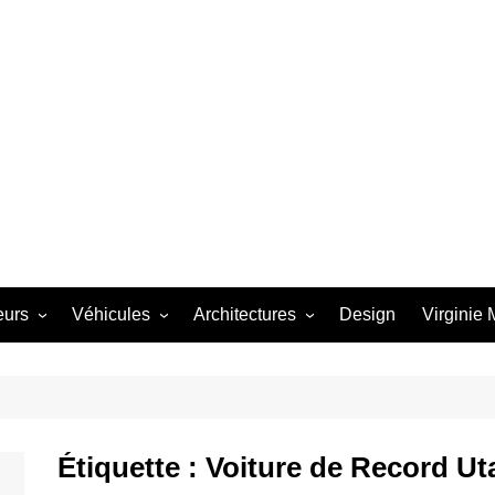
eurs
Véhicules
Architectures
Design
Virginie
 Starbird
Avion
Dômes
th
Bateau
Futuro
Winfield
Bubble Top
Architectures
Étiquette :
Voiture de Record Ut
e Barris
Camion
Métal