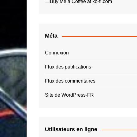
Roger Tallon
Jay O
Santiago Calatrava
Luigi 
Simon Spies
Quas
Thomas Heatherwick
Roger
Méta
Zaha Hadid – ZHA
Connexion
Flux des publications
Flux des commentaires
Site de WordPress-FR
Utilisateurs en ligne