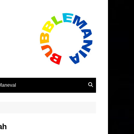
 Maneval
ah