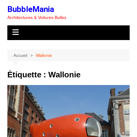
Aller
BubbleMania
au
Architectures & Voitures Bulles
contenu
Accueil
Wallonie
Étiquette :
Wallonie