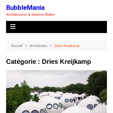
Aller
BubbleMania
au
Architectures & Voitures Bulles
contenu
Accueil
Architectes
Dries Kreijkamp
Catégorie :
Dries Kreijkamp