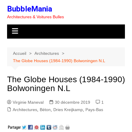
Aller
BubbleMania
au
Architectures & Voitures Bulles
contenu
Accueil
Architectures
The Globe Houses (1984-1990) Bolwoningen N.L
The Globe Houses (1984-1990)
Bolwoningen N.L
Virginie Maneval
30 décembre 2019
1
Architectures
,
Béton
,
Dries Kreijkamp
,
Pays-Bas