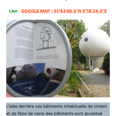
Lien
:
GOOGLE MAP – 51°43’48.3″N 5°18’24.3″E
L’idée derrière ces bâtiments inhabituelle de ciment
et de fibre de verre des bâtiments sont accentué