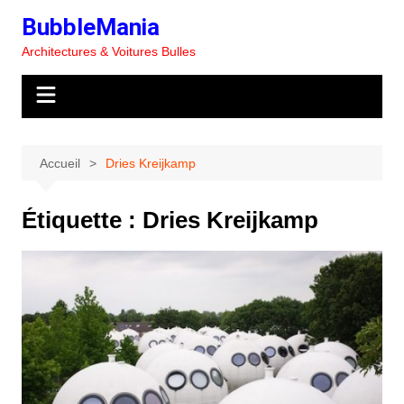
Aller
BubbleMania
au
Architectures & Voitures Bulles
contenu
Accueil
Dries Kreijkamp
Étiquette :
Dries Kreijkamp