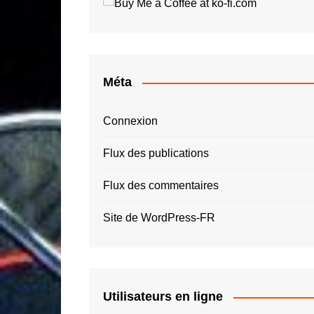
Roger Tallon
Jay O
Santiago Calatrava
Luigi 
Simon Spies
Quas
Thomas Heatherwick
Roger
Méta
Zaha Hadid – ZHA
Connexion
Flux des publications
Flux des commentaires
Site de WordPress-FR
Utilisateurs en ligne