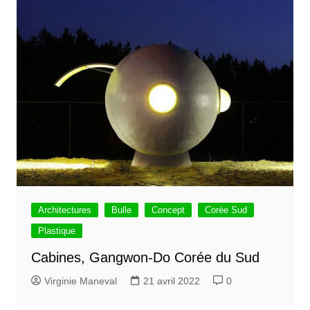
Architectures
Bulle
Concept
Corée Sud
Plastique
Cabines, Gangwon-Do Corée du Sud
Virginie Maneval
21 avril 2022
0