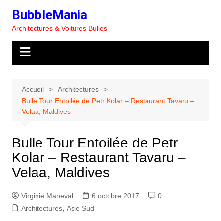
Aller
BubbleMania
au
Architectures & Voitures Bulles
contenu
Accueil
Architectures
Bulle Tour Entoilée de Petr Kolar – Restaurant Tavaru –
Velaa, Maldives
Bulle Tour Entoilée de Petr
Kolar – Restaurant Tavaru –
Velaa, Maldives
Virginie Maneval
6 octobre 2017
0
Architectures
,
Asie Sud