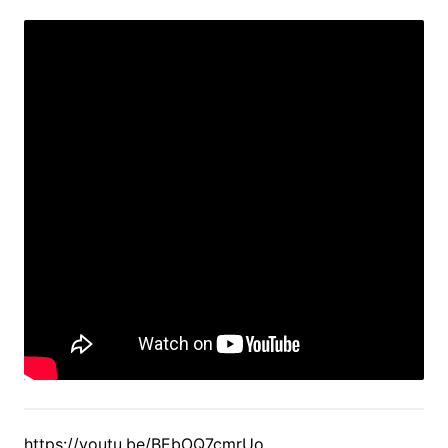
https://youtu.be/BEbOQ7cmrUo