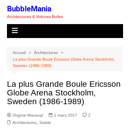
Aller
BubbleMania
au
Architectures & Voitures Bulles
contenu
Accueil
Architectures
La plus Grande Boule Ericsson Globe Arena Stockholm,
Sweden (1986-1989)
La plus Grande Boule Ericsson
Globe Arena Stockholm,
Sweden (1986-1989)
Virginie Maneval
1 mars 2017
2
Architectures
,
Suède