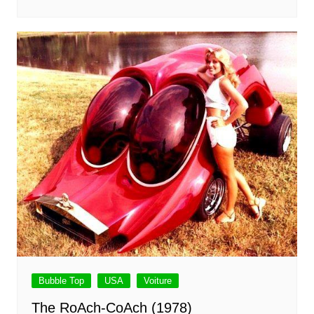
Bubble Top
USA
Voiture
The RoAch-CoAch (1978)