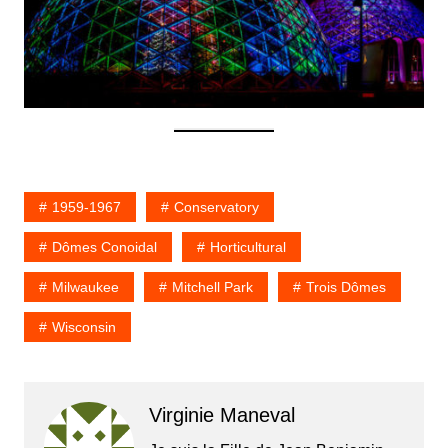
1959-1967
Conservatory
Dômes Conoidal
Horticultural
Milwaukee
Mitchell Park
Trois Dômes
Wisconsin
Virginie Maneval