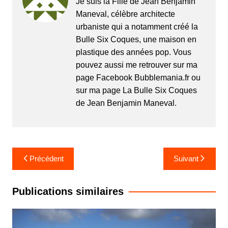
Je suis la Fille de Jean Benjamin
Maneval, célèbre architecte
urbaniste qui a notamment créé la
Bulle Six Coques, une maison en
plastique des années pop. Vous
pouvez aussi me retrouver sur ma
page Facebook Bubblemania.fr ou
sur ma page La Bulle Six Coques
de Jean Benjamin Maneval.
Navigation
Précédent
Suivant
de
l’article
Publications similaires