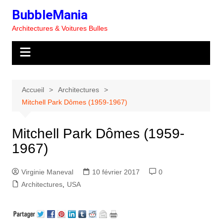
Aller
BubbleMania
au
Architectures & Voitures Bulles
contenu
Accueil
Architectures
Mitchell Park Dômes (1959-1967)
Mitchell Park Dômes (1959-
1967)
Virginie Maneval
10 février 2017
0
Architectures
,
USA