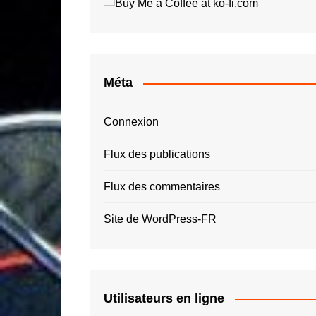
Roger Tallon
Jay O
Santiago Calatrava
Luigi 
Simon Spies
Quas
Thomas Heatherwick
Roger
Méta
Zaha Hadid – ZHA
Connexion
Flux des publications
Flux des commentaires
Site de WordPress-FR
Utilisateurs en ligne