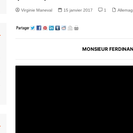
hrberg
Caravane
Béton
Virginie Maneval
15 janvier 2017
1
Allema
Colani
Monowheel
Musée
ar Khahn
Hélicoptère
Bulle
 Tallon
Moto
Organiques
Fusée
Bulle Six Coques
MONSIEUR FERDINA
Submersible
Plastique
Trains
Concept
Voiture
Venturo
Voiture Bulle