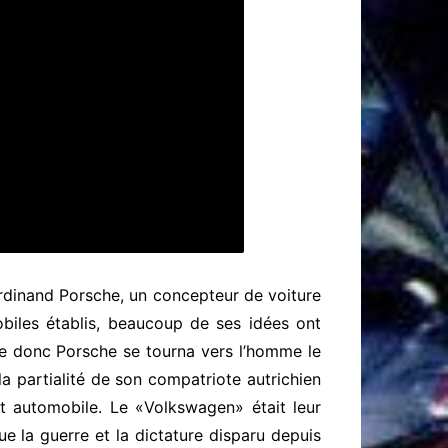
Ferdinand Porsche, un concepteur de voiture
obiles établis, beaucoup de ses idées ont
e donc Porsche se tourna vers l’homme le
t la partialité de son compatriote autrichien
rt automobile. Le «Volkswagen» était leur
e la guerre et la dictature disparu depuis