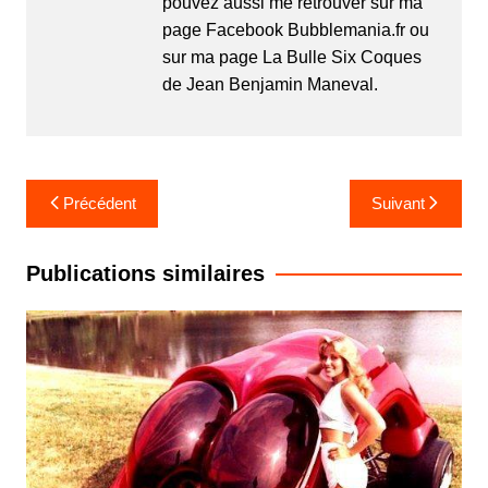
pouvez aussi me retrouver sur ma
page Facebook Bubblemania.fr ou
sur ma page La Bulle Six Coques
de Jean Benjamin Maneval.
Navigation
Précédent
Suivant
de
l’article
Publications similaires