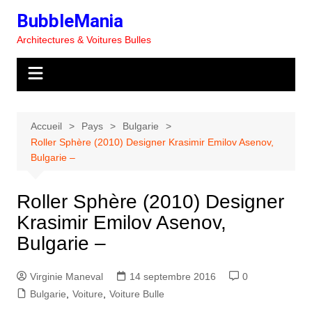
Aller
BubbleMania
au
Architectures & Voitures Bulles
contenu
Accueil
Pays
Bulgarie
Roller Sphère (2010) Designer Krasimir Emilov Asenov,
Bulgarie –
Roller Sphère (2010) Designer
Krasimir Emilov Asenov,
Bulgarie –
Virginie Maneval
14 septembre 2016
0
Bulgarie
,
Voiture
,
Voiture Bulle