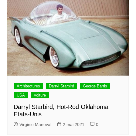
Architectures
Darryl Starbird
George Barris
USA
Voiture
Darryl Starbird, Hot-Rod Oklahoma
Etats-Unis
Virginie Maneval
2 mai 2021
0