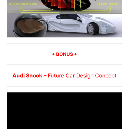
+ BONUS +
Audi Snook
– Future Car Design Concept