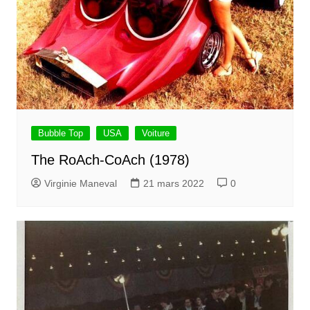
Bubble Top
USA
Voiture
The RoAch-CoAch (1978)
Virginie Maneval
21 mars 2022
0